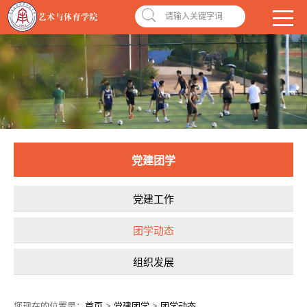
南昌应用技术师范学院，助你圆梦!
学校首页
|
OA系统
|
违反师德举报信箱
请输入关键字词
党建团学
党建工作
团学动态
组织发展
您现在的位置是：
首页
>
党建团学
>
团学动态