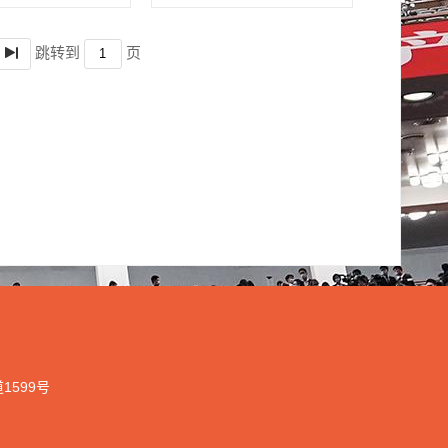
跳转到
页
道
1599
号