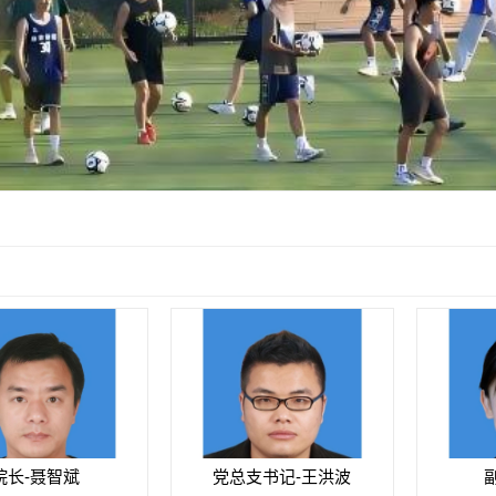
院长-聂智斌
党总支书记-王洪波