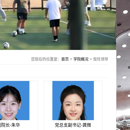
您现在的位置是：
首页
>
学院概况
> 现任领导
副院长-朱华
党总支副书记-龚微