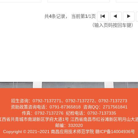
共
4
条记录，
当前第
1
/1页
（输入页码按回车键）
招生咨询：
0792-7137271
、
0792-7137272
、
0792-7137273
资助政策咨询电话：
0791-87365818
咨询
QQ
：
2717561841
传真：
0792-7137276
纪检电话：
0792-7137335
江西省共青城市南湖新区学府大道
1
号 江西省南昌市红谷滩新区明月山大
邮编：
332020
Copyright © 2021~2021 南昌应用技术师范学院 赣ICP备14004936号