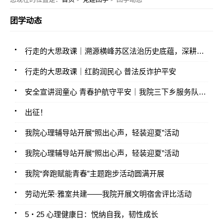
团学动态
行走的大思政课｜溯源横峰苏区法治历史底蕴，深耕红色法治思政育人阵地
行走的大思政课｜红韵润民心 普法反诈护平安
安全宣讲润童心 青春护航守平安｜我院三下乡服务队开展暑期社会实践活动
出征！
我院心理辅导站开展“照出心声，轻装迎夏”活动
我院心理辅导站开展“照出心声，轻装迎夏”活动
我院“奔跑赋能青春”主题跑步活动圆满开展
劳动光荣·雅室共建——我院开展文明宿舍评比活动
5・25 心理健康日：悦纳自我，韧性成长