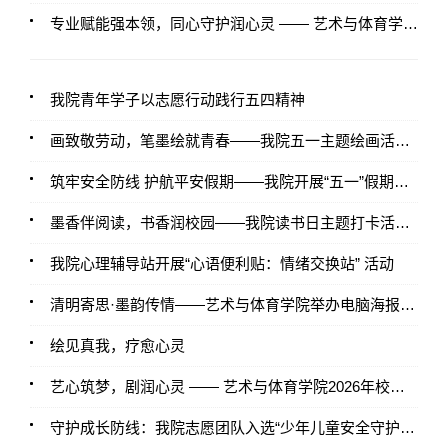
专业赋能强本领，同心守护润心灵 —— 艺术与体育学院心理骨干培训
我院青年学子以志愿行动践行五四精神
画致敬劳动，笔墨绘就青春——我院五一主题绘画活动圆满开展
筑牢安全防线 护航平安假期——我院开展“五一”假期安全稳定工作部署与主题班会教育
墨香伴阅读，书香润校园——我院读书日主题打卡活动圆满开展
我院心理辅导站开展“心语便利贴：情绪交换站” 活动
清明寄思·墨韵传情——艺术与体育学院举办电脑海报设计比赛
绘见真我，疗愈心灵
艺心筑梦，剧润心灵 —— 艺术与体育学院2026年校园心理情景剧大赛
守护成长防线：我院志愿团队入选“少年儿童安全守护计划”管道保护行动