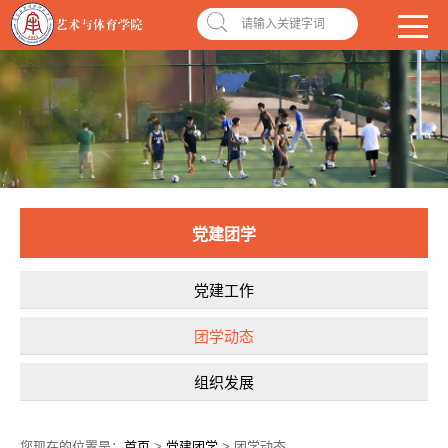
南昌应用技术师范学院，助你圆梦!
学校首页
|
OA系统
|
违反师德举报信箱
请输入关键字词
党建团学
党建工作
团学动态
组织发展
您现在的位置是：
首页
>
党建团学
> 团学动态