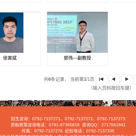
徐寅斌
郭伟—副教授
共
6
条记录，
当前第
1
/1页
（输入页码按回车键）
招生咨询：
0792-7137271
、
0792-7137272
、
0792-7137273
资助政策咨询电话：
0791-87365818
咨询
QQ
：
2717561841
传真：
0792-7137276
纪检电话：
0792-7137335