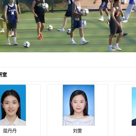
研室
屈丹丹
刘雯