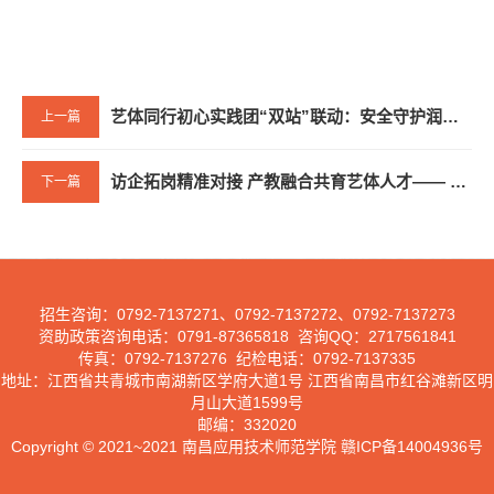
艺体同行初心实践团“双站”联动：安全守护润童心 文化传承进乡村
上一篇
访企拓岗精准对接 产教融合共育艺体人才—— 学院开启暑期全员访企拓岗活动
下一篇
招生咨询：
0792-7137271
、
0792-7137272
、
0792-7137273
资助政策咨询电话：
0791-87365818
咨询
QQ
：
2717561841
传真：
0792-7137276
纪检电话：
0792-7137335
地址：江西省共青城市南湖新区学府大道
1
号 江西省南昌市红谷滩新区明
月山大道
1599
号
邮编：
332020
Copyright © 2021~2021 南昌应用技术师范学院 赣ICP备14004936号