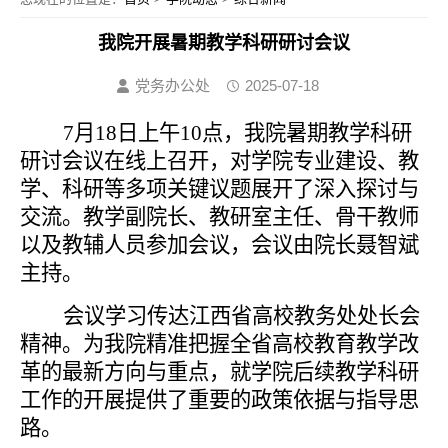
我院开展暑期教学科研研讨会议
党务办公处
2025-07-18
7月18日
上午
10点
，
我
院暑期教学科研
研讨
会议在线上召开，对学院专业建设、
教
学、科研
等
多项关键议题展开了深入探讨与
交流。教学副院长、教研室主任、骨干教师
以及教辅人员
参加会议
，会议由
院长聂智斌
主持。
会议学习
传达
江西省高校教务处处长会
精神。
为我
院精准把握全省高校教育教学改
革的最新方向与重点，
就
学院后续教学科研
工作的开展提供了重要的政策依据与指导思
路。