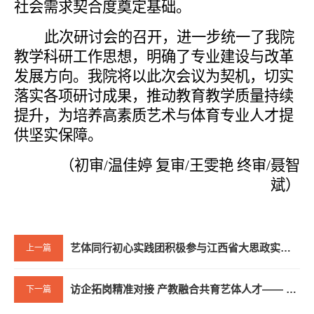
社会需求契合度奠定基础。
此次研讨会的召开，进一步统一了
我
院
教学科研工作思想，明确了专业建设与改革
发展方向。
我
院将以此次会议为契机，切实
落实各项研讨成果，推动教育教学质量持续
提升，为培养高素质艺术与体育专业人才提
供坚实保障。
（初审/温佳婷 复审/王雯艳 终审/聂智
斌）
艺体同行初心实践团积极参与江西省大思政实践活动，探索樟树药韵
上一篇
访企拓岗精准对接 产教融合共育艺体人才—— 学院开启暑期全员访企拓岗活动
下一篇